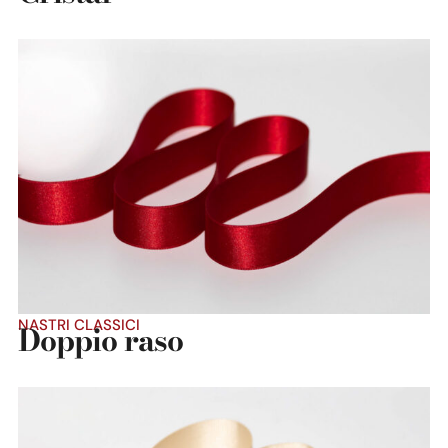
Dettaglio prodotto
NASTRI CLASSICI
Doppio raso