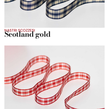
NASTRI SCOZZESI
Scotland gold
Dettaglio prodotto