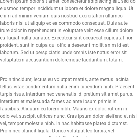
Lorem ipsum dolor sit amet, consectetur adipisicing elit, sed do
eiusmod tempor incididunt ut labore et dolore magna liqua. Ut
enim ad minim veniam quis nostrud exercitation ullamco
laboris nisi ut aliquip ex ea commodo consequat. Duis aute
irure dolor in reprehenderit in voluptate velit esse cillum dolore
eu fugiat nulla pariatur. Excepteur sint occaecat cupidatat non
proident, sunt in culpa qui officia deserunt mollit anim id est
laborum. Sed ut perspiciatis unde omnis iste natus error sit
voluptatem accusantium doloremque laudantium, totam.
Proin tincidunt, lectus eu volutpat mattis, ante metus lacinia
tellus, vitae condimentum nulla enim bibendum nibh. Praesent
turpis risus, interdum nec venenatis id, pretium sit amet purus.
Interdum et malesuada fames ac ante ipsum primis in
faucibus. Aliquam eu lorem nibh. Mauris ex dolor, rutrum in
odio vel, suscipit ultrices nunc. Cras ipsum dolor, eleifend et nisl
vel, tempor molestie nibh. In hac habitasse platea dictumst.
Proin nec blandit ligula. Donec volutpat leo turpis, vel