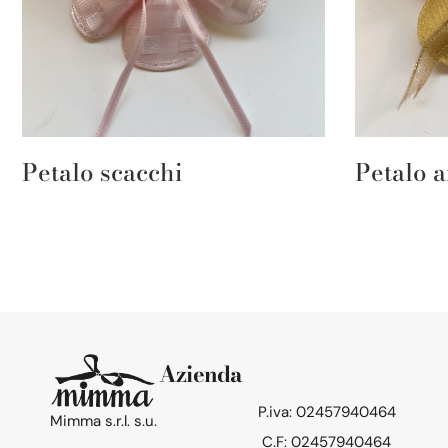
Petalo scacchi
Petalo a
Azienda
P.iva: 02457940464
Mimma s.r.l. s.u.
C.F: 02457940464