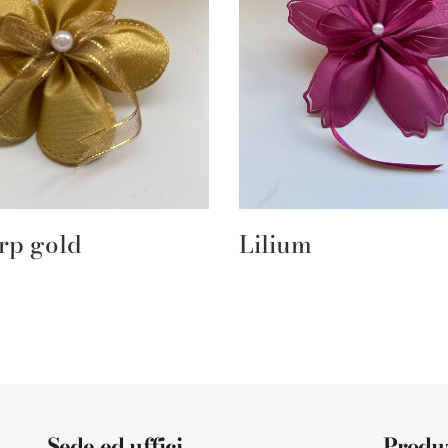
rp gold
Lilium
Sede ed uffici
Produ