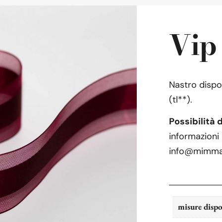
Vip
Nastro dispon
(tl**).
Possibilità 
informazioni 
info@mimman
misure dispo